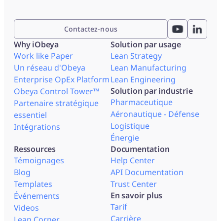
Contactez-nous
Why iObeya
Solution par usage
Work like Paper
Lean Strategy
Un réseau d'Obeya
Lean Manufacturing
Enterprise OpEx Platform
Lean Engineering
Solution par industrie
Obeya Control Tower™
Pharmaceutique
Partenaire stratégique
Aéronautique - Défense
essentiel
Logistique
Intégrations
Énergie
Ressources
Documentation
Témoignages
Help Center
Blog
API Documentation
Templates
Trust Center
En savoir plus
Événements
Tarif
Videos
Carrière
Lean Corner