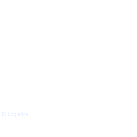
260
salles réparties sur
140 sites déployées
ID Logistics