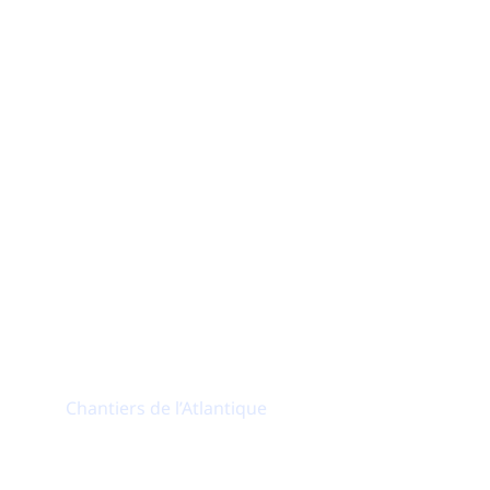
'iObeya chez nos clients
t améliore les performances pour une gestion
.
1/2
du personnel utilise iObeya pour leurs
Lean manufacturing
Chantiers de l’Atlantique