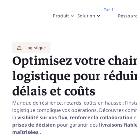
Tarif
Produit
Solution
Ressour
Why iObeya
olution par usage
essources
Solu
Doc
In
Work like Paper
Lean Strategy
Blog
Logistique
Optimisez votre chai
Déc
Un réseau d’Obeya
Lean Manufacturing
Nouveautés produit
logistique pour rédui
OPEX Enterprise Platform
Lean Engineering
Découvrez nos templates
délais et coûts
Obeya Control Tower™
Lean Corner
Partenaire stratégique essentiel
Events
Manque de résilience, retards, coûts en hausse : l’insta
logistique complique vos opérations. Découvrez com
la
visibilité sur vos flux
,
renforcer la collaboration
e
prises de décision
pour garantir des
livraisons fiabl
maîtrisées
.