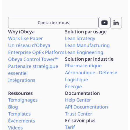
Contactez-nous
Why iObeya
Solution par usage
Work like Paper
Lean Strategy
Un réseau d'Obeya
Lean Manufacturing
Enterprise OpEx Platform
Lean Engineering
Solution par industrie
Obeya Control Tower™
Pharmaceutique
Partenaire stratégique
Aéronautique - Défense
essentiel
Logistique
Intégrations
Énergie
Ressources
Documentation
Témoignages
Help Center
Blog
API Documentation
Templates
Trust Center
En savoir plus
Événements
Tarif
Videos