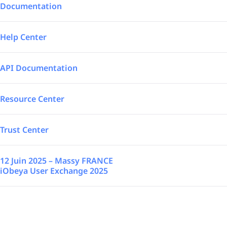
Intégrations
Aéronautique – Défense
Documentation
SAP Automated
Logistique
Help Center
Power BI
Énergie
API Documentation
TrakSYS
A la une
Resource Center
Poka
Trust Center
SAP Stream
12 Juin 2025 – Massy FRANCE
iObeya User Exchange 2025
Découvrez toutes nos intégrations