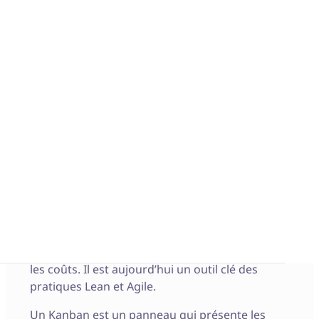
Qu'est-ce qu'un
kanban ?
Le premier système Kanban a été développé
par
Taiichi Ohno
(ingénieur industriel et homme
d’affaires) dans le but de contrôler et de gérer à
chaque étape de production le travail et les
stocks de manière optimale. Le Kanban est
devenu le système de contrôle de production
just-in-time. Désormais bien connu, il permet
d’augmenter la productivité tout en réduisant
les coûts. Il est aujourd’hui un outil clé des
pratiques Lean et Agile.
Un Kanban est un panneau qui présente les