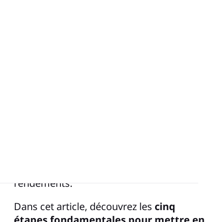
Le Lean Manufacturing, ou Lean
Production, est une approche de gestion
inventée par Toyota et dont l’objectif est
de créer un maximum de valeur pour le
client tout en minimisant le gaspillage. Si
le Lean Manufacturing est
quotidiennement utilisé au sein des
grands groupes industriels, il est tout
autant pertinent au sein d’ETI ou même
de PME à la recherche de meilleurs
rendements.
Dans cet article, découvrez les
cinq
étapes fondamentales pour mettre en