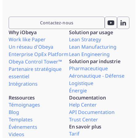
Contactez-nous
Why iObeya
Solution par usage
Work like Paper
Lean Strategy
Un réseau d'Obeya
Lean Manufacturing
Enterprise OpEx Platform
Lean Engineering
Solution par industrie
Obeya Control Tower™
Pharmaceutique
Partenaire stratégique
Aéronautique - Défense
essentiel
Logistique
Intégrations
Énergie
Ressources
Documentation
Témoignages
Help Center
Blog
API Documentation
Templates
Trust Center
En savoir plus
Événements
Tarif
Videos