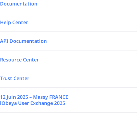
Intégrations
Aéronautique – Défense
Documentation
SAP Automated
Logistique
Help Center
Power BI
Énergie
API Documentation
TrakSYS
A la une
Resource Center
Poka
Trust Center
SAP Stream
12 Juin 2025 – Massy FRANCE
iObeya User Exchange 2025
Découvrez toutes nos intégrations