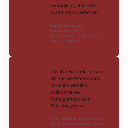
ermöglicht, effizienter
zusammenzuarbeiten.
Raphaël Seignez,
Engineering Tool
Governance – Defense &
Space - Airbus
Das iObeya-Tool ist mehr
als nur ein Whiteboard.
Es ist ein wirklich
kollaboratives
Management- und
Betriebssystem.
Yannick Gorin, Head of Lean
Agile Transformation Center