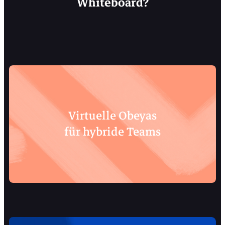
Whiteboard?
Virtuelle Obeyas
für hybride Teams