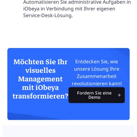
Automatisieren Sie administrative Aufgaben in
iObeya in Verbindung mit Ihrer eigenen
Service-Desk-Lösung.
Möchten Sie Ihr
Entdecken Sie, wie
visuelles
unsere Lösung Ihre
Zusammenarbeit
Management
revolutionieren kann!
mit iObeya
Fordern Sie eine
transformieren?
Demo